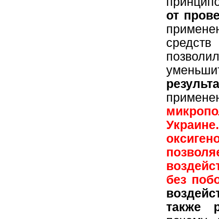
принципо
от пров
примен
средс
позволи
уменьши
результа
примене
микропо
Украин
оксиген
позволя
воздейс
без поб
воздей
также 