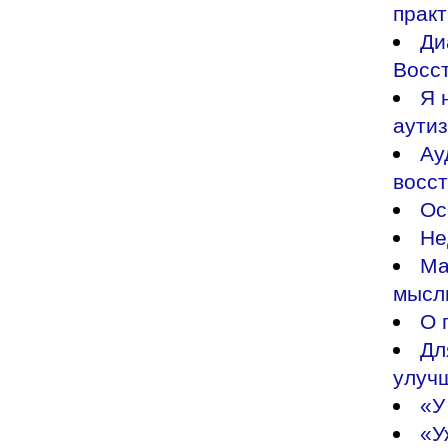
прак
Ди
Восс
Я 
аути
Ау
восс
Ос
Не
Ма
мысл
О 
Дл
улуч
«У
«У