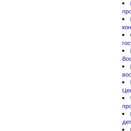
пр
ко
го
Во
во
Це
пр
де