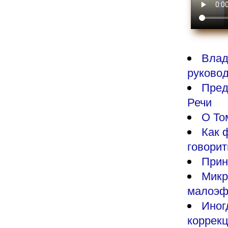
Влад
руково
Пред
Речи
О То
Как 
говори
Прин
Микр
малоэф
Иног
коррек