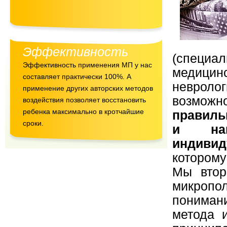
Эффективность
(специ
Эффективность применения МП у нас
медици
составляет практически 100%. А
невролог
применение других авторских методов
возмож
воздействия позволяет восстановить
ребенка максимально в кротчайшие
правиль
сроки.
и нап
индивид
которому
Мы втор
микропо
пониман
метода и