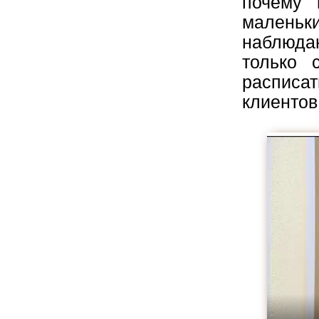
почему
маленьки
наблюдаю
только 
распис
клиентов