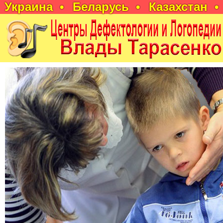
Украина •
Беларусь •
Казахстан •