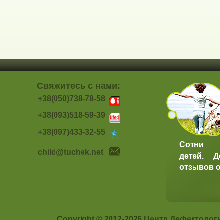
Свяжитесь с нами:
+38(050)738-78-58
+38(093)518-59-39
+38(097)433-32-55
Сотни 
child@tuchek.net
детей. Д
отзывов о
Copyright © 2012-2026
Центр Дефектолог